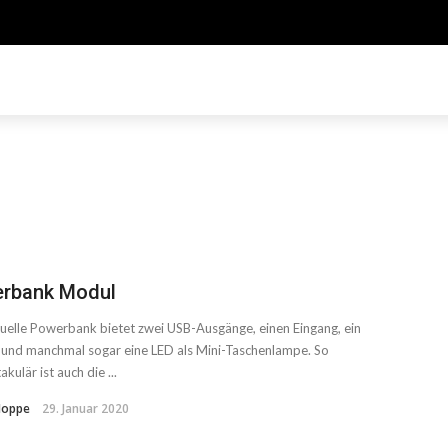
rbank Modul
tuelle Powerbank bietet zwei USB-Ausgänge, einen Eingang, ein
 und manchmal sogar eine LED als Mini-Taschenlampe. So
kulär ist auch die ...
Hoppe
29. Januar 2020