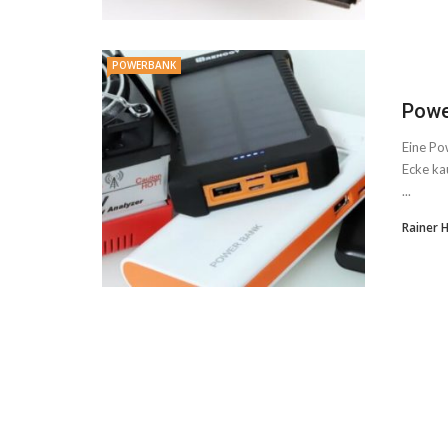
POWERBANK
Powe
Eine Po
Ecke ka
...
Rainer 