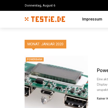
Donnerstag, August 6
Impressum
MONAT:
JANUAR 2020
POWERBANK
Powe
Eine ak
Display
unspekta
Rainer 