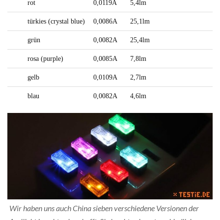
rot
0,0119A
5,4lm
türkies (crystal blue)
0,0086A
25,1lm
grün
0,0082A
25,4lm
rosa (purple)
0,0085A
7,8lm
gelb
0,0109A
2,7lm
blau
0,0082A
4,6lm
Wir haben uns auch China sieben verschiedene Versionen der