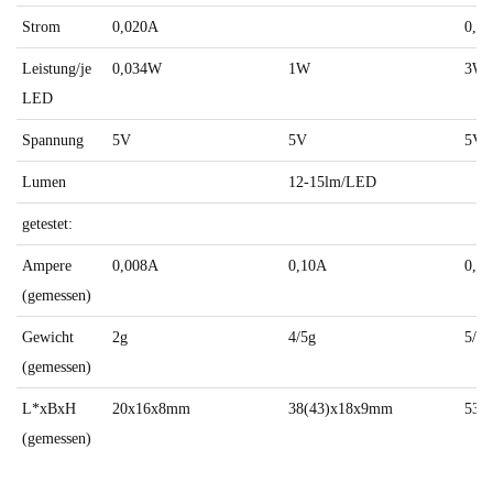
Strom
0,020A
0,3
Leistung/je
0,034W
1W
3W
LED
Spannung
5V
5V
5V
Lumen
12-15lm/LED
getestet:
Ampere
0,008A
0,10A
0,3
(gemessen)
Gewicht
2g
4/5g
5/6g
(gemessen)
L*xBxH
20x16x8mm
38(43)x18x9mm
53(
(gemessen)